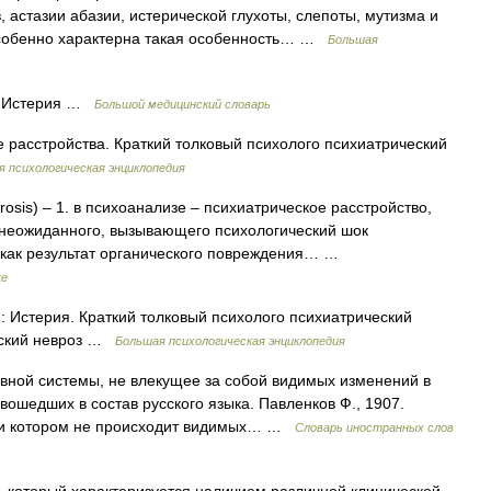
 астазии абазии, истерической глухоты, слепоты, мутизма и
Особенно характерна такая особенность… …
Большая
м. Истерия …
Большой медицинский словарь
расстройства. Краткий толковый психолого психиатрический
 психологическая энциклопедия
rosis) – 1. в психоанализе – психиатрическое расстройство,
 неожиданного, вызывающего психологический шок
ы как результат органического повреждения… …
ке
 Истерия. Краткий толковый психолого психиатрический
ческий невроз …
Большая психологическая энциклопедия
вной системы, не влекущее за собой видимых изменений в
вошедших в состав русского языка. Павленков Ф., 1907.
ри котором не происходит видимых… …
Словарь иностранных слов