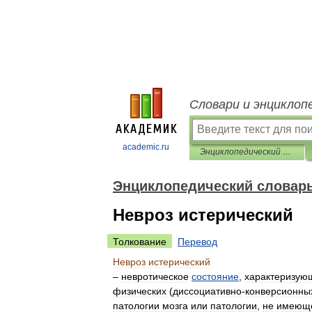
Словари и энциклоп
academic.ru
Энциклопедический словарь по психологии и педагогике
Энциклопедический словарь
Невроз истерический
Толкование
Перевод
Невроз
истерический
–
невротическое
состояние
,
характеризую
физических
(
диссоциативно
-
конверсионны
патологии
мозга
или
патологии
,
не
имеющ