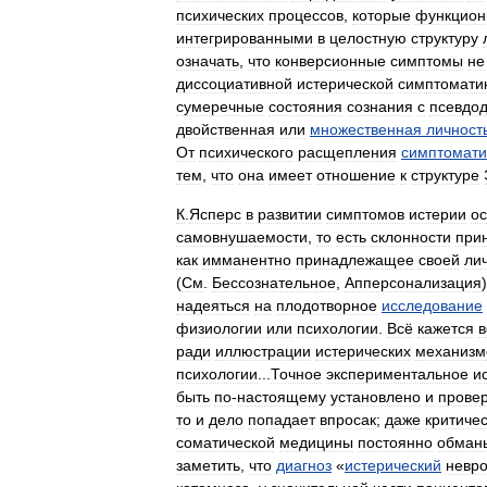
психических
процессов
,
которые
функцион
интегрированными
в
целостную
структуру
означать
,
что
конверсионные
симптомы
не
диссоциативной
истерической
симптомати
сумеречные
состояния
сознания
с
псевдо
двойственная
или
множественная
личност
От
психического
расщепления
симптомати
тем
,
что
она
имеет
отношение
к
структуре
К
.
Ясперс
в
развитии
симптомов
истерии
о
самовнушаемости
,
то
есть
склонности
при
как
имманентно
принадлежащее
своей
ли
(
См
.
Бессознательное
,
Апперсонализация
надеяться
на
плодотворное
исследование
физиологии
или
психологии
.
Всё
кажется
ради
иллюстрации
истерических
механизм
психологии
...
Точное
экспериментальное
и
быть
по
-
настоящему
установлено
и
прове
то
и
дело
попадает
впросак
;
даже
критиче
соматической
медицины
постоянно
обман
заметить
,
что
диагноз
«
истерический
невро