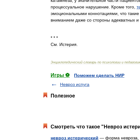
катамнеза
,
у
значительной
части
пациенто
процессуальное
нарушение
.
Кроме
того
,
т
эмоциональными
коннотациями
,
что
такие
вниманием
даже
со
стороны
адекватных
и
* * *
См
.
Истерия
.
Энциклопедический
словарь
по
психологии
и
педагоги
Игры ⚽
Поможем сделать НИР
Невроз испуга
Полезное
Смотреть что такое "Невроз истери
невроз истерический
— форма невроза, 