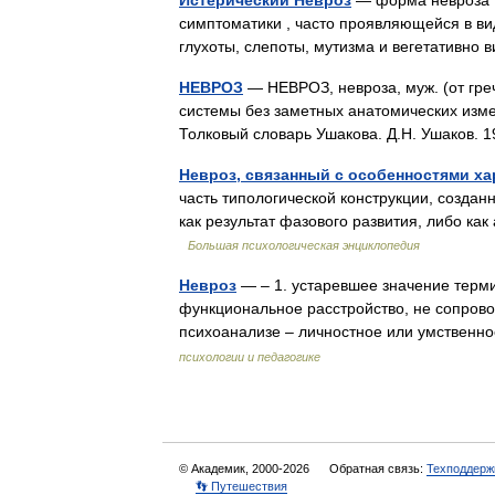
Истерический Невроз
— форма невроза ,
симптоматики , часто проявляющейся в ви
глухоты, слепоты, мутизма и вегетативн
НЕВРОЗ
— НЕВРОЗ, невроза, муж. (от греч
системы без заметных анатомических изме
Толковый словарь Ушакова. Д.Н. Ушаков.
Невроз, связанный с особенностями ха
часть типологической конструкции, созда
как результат фазового развития, либо к
Большая психологическая энциклопедия
Невроз
— – 1. устаревшее значение термина
функциональное расстройство, не сопрово
психоанализе – личностное или умственн
психологии и педагогике
© Академик, 2000-2026
Обратная связь:
Техподдерж
👣 Путешествия